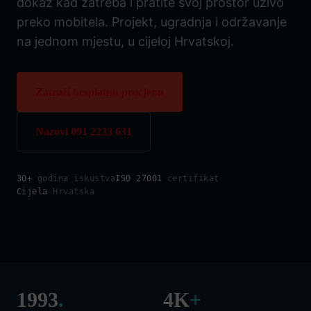
dokaz kad zatreba i pratite svoj prostor uživo
preko mobitela. Projekt, ugradnja i održavanje
na jednom mjestu, u cijeloj Hrvatskoj.
Zatraži besplatnu procjenu
Nazovi 091 2233 631
30+
godina iskustva
ISO 27001
certifikat
Cijela
Hrvatska
1993
.
4K
+