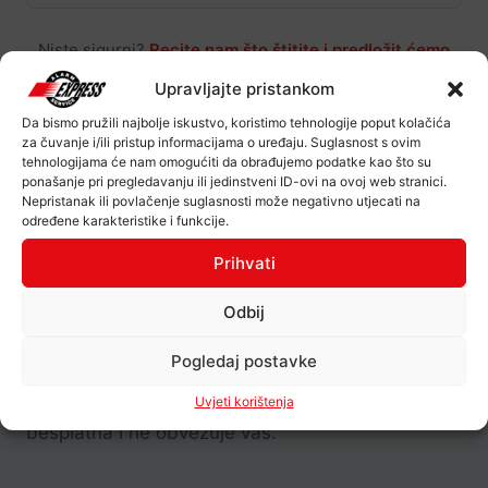
Niste sigurni?
Recite nam što štitite i predložit ćemo
optimalno rješenje.
Upravljajte pristankom
Da bismo pružili najbolje iskustvo, koristimo tehnologije poput kolačića
za čuvanje i/ili pristup informacijama o uređaju. Suglasnost s ovim
tehnologijama će nam omogućiti da obrađujemo podatke kao što su
ponašanje pri pregledavanju ili jedinstveni ID-ovi na ovoj web stranici.
Nepristanak ili povlačenje suglasnosti može negativno utjecati na
određene karakteristike i funkcije.
Prihvati
KAKO RADIMO
Odbij
Od poziva do ugrađenog sustava
Pogledaj postavke
Jasan proces bez skrivenih troškova. Procjena je
Uvjeti korištenja
besplatna i ne obvezuje vas.