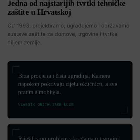
Jedna od najstarijih tvrtki tehničke
zaštite u Hrvatskoj
Od 1993. projektiramo, ugrađujemo i održavamo
sustave zaštite za domove, trgovine i tvrtke
diljem zemlje.
Brza procjena i čista ugradnja. Kamere
napokon pokrivaju cijelu okućnicu, a sve
pratim s mobitela.
VLASNIK OBITELJSKE KUĆE
Riješili smo problem s krađama u trgovini.