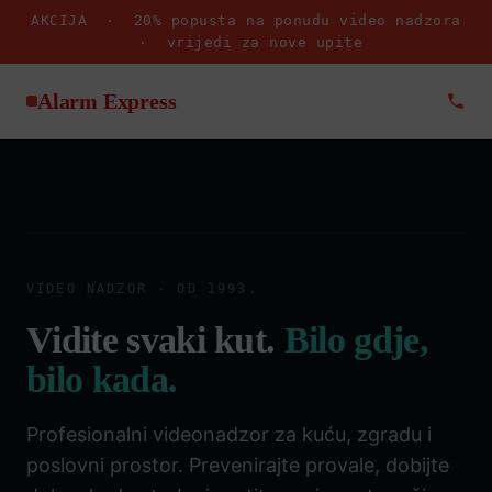
AKCIJA ·
20% popusta na ponudu video nadzora
· vrijedi za nove upite
Alarm Express
ALARM EXPRESS · LIVE
REC
CAM 01 · 4K
VIDEO NADZOR · OD 1993.
Vidite svaki kut.
Bilo gdje,
bilo kada.
Profesionalni videonadzor za kuću, zgradu i
poslovni prostor. Prevenirajte provale, dobijte