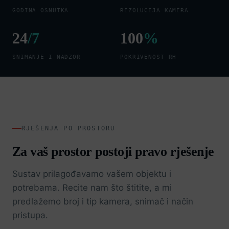
GODINA OSNUTKA
REZOLUCIJA KAMERA
24
/7
100
%
SNIMANJE I NADZOR
POKRIVENOST RH
RJEŠENJA PO PROSTORU
Za vaš prostor postoji pravo rješenje
Sustav prilagođavamo vašem objektu i
potrebama. Recite nam što štitite, a mi
predlažemo broj i tip kamera, snimač i način
pristupa.