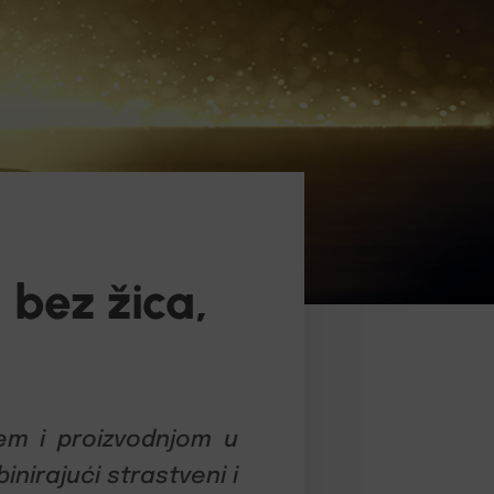
 bez žica,
jem i proizvodnjom u
inirajući strastveni i