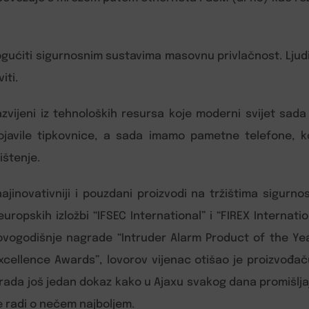
gućiti sigurnosnim sustavima masovnu privlačnost. Lju
iti.
zvijeni iz tehnoloških resursa koje moderni svijet sada i
ojavile tipkovnice, a sada imamo pametne telefone, 
ištenje.
jinovativniji i pouzdani proizvodi na tržištima sigurnos
uropskih izložbi “IFSEC International” i “FIREX Internati
 ovogodišnje nagrade “Intruder Alarm Product of the Year
xcellence Awards”, lovorov vijenac otišao je proizvođač
ada još jedan dokaz kako u Ajaxu svakog dana promišljaju
 se radi o nečem najboljem.