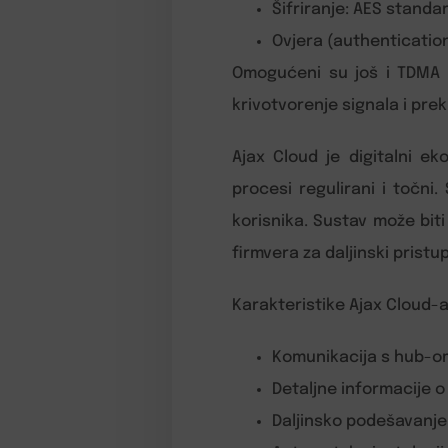
Šifriranje: AES standa
Ovjera (authentication
Omogućeni su još i TDMA p
krivotvorenje signala i pre
Ajax Cloud je digitalni e
procesi regulirani i točn
korisnika. Sustav može biti
firmvera za daljinski prist
Karakteristike Ajax Cloud-a
Komunikacija s hub-om
Detaljne informacije o
Daljinsko podešavanje