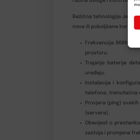
razina usluge i kontrole (p
mož
Bežična tehnologija Jewelle
nove ili poboljšane koristi z
Frekvencija 868MHz, 
prostoru.
Trajanje baterije de
uređaju.
Instalacija i konfigu
telefona, trenutačna o
Provjera (ping) svakih
(servera).
Obavijest o prestanku 
zastoja i promjene fr