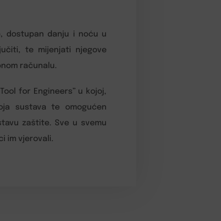
ke, dostupan danju i noću u
učiti, te mijenjati njegove
obnom računalu.
ool for Engineers” u kojoj,
roja sustava te omogućen
ustavu zaštite. Sve u svemu
i im vjerovali.