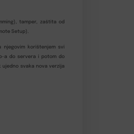
mming), tamper, zaštita od
emote Setup).
u njegovim korištenjem svi
ub-a do servera i potom do
k ujedno svaka nova verzija