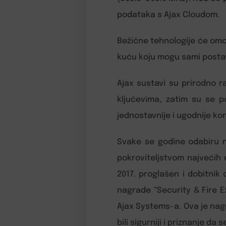
podataka s Ajax Cloudom.
Bežične tehnologije će omo
kuću koju mogu sami postav
Ajax sustavi su prirodno ra
ključevima, zatim su se p
jednostavnije i ugodnije kor
Svake se godine odabiru na
pokroviteljstvom najvećih e
2017. proglašen i dobitnik
nagrade “Security & Fire E
Ajax Systems-a. Ova je nagr
bili sigurniji i priznanje da