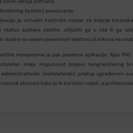
 novih verzija softvera.
Monitoring System) povezivanje.
ikacija je virtualni kontrolni centar za krajnje korisni
status sustava zaštite, uključiti ga u rad ili ga isklj
ar dodira na vašem pametnom telefonu ili klikova na os
štite namijenjena je pak posebna aplikacija “Ajax PRO: T
nstalateri imaju mogućnost prijave neograničenog b
 administratorski (instalaterski) pristup ugrađenom s
izvodi stvoreni kako bi ih korisnici voljeli, a profesionalc