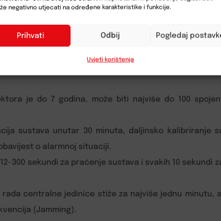
osebna mobilna aplikacija za instalatere).
e negativno utjecati na određene karakteristike i funkcije.
r je jedno od naprednih i inovativnih rješenja stručnjaka
Prihvati
Odbij
Pogledaj postavk
a instalatere i krajnje korisnike:
Uvjeti korištenja
dvosmjerna komunikacija, radni raspon do 2.000 metar
tektora je do 7 godina, može biti najviše do 100 spoj
racija sustava unutar 30 minuta, daljinsko kalibriranj
bavijest o alarmnoj situaciji.
 12-300 sekundi za praćenje sustava i svakih 10 sekundi z
rada centralne jedinice stiže za najviše jednu minutu, a
ekvencija (Jamming).