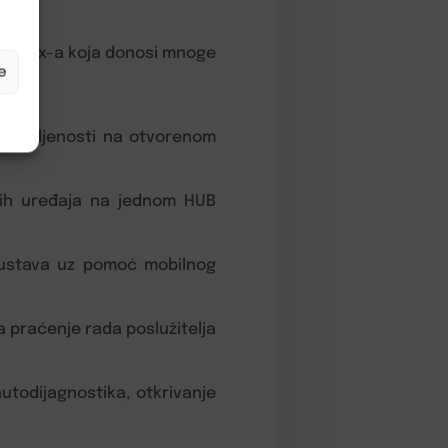
 iz Ajax-a koja donosi mnoge
e
a udaljenosti na otvorenom
enih uređaja na jednom HUB
e sustava uz pomoć mobilnog
a praćenje rada poslužitelja
utodijagnostika, otkrivanje