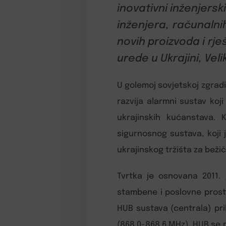
inovativni inženjersk
inženjera, računalnih
novih proizvoda i rj
urede u Ukrajini, Velik
U golemoj sovjetskoj zgradi
razvija alarmni sustav koj
ukrajinskih kućanstava. 
sigurnosnog sustava, koji j
ukrajinskog tržišta za beži
Tvrtka je osnovana 2011.
stambene i poslovne prosto
HUB sustava (centrala) pri
(868.0-868.6 MHz). HUB se