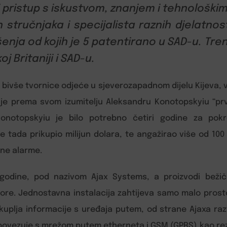
i pristup s iskustvom, znanjem i tehnološki
 stručnjaka i specijalista raznih djelatnos
ešenja od kojih je 5 patentirano u SAD-u. Tr
oj Britaniji i SAD-u.
 bivše tvornice odjeće u sjeverozapadnom dijelu Kijeva, v
i je prema svom izumitelju Aleksandru Konotopskyiu “pr
Konotopskyiu je bilo potrebno četiri godine za pok
e tada prikupio milijun dolara, te angažirao više od 100 
čne alarme.
 godine, pod nazivom Ajax Systems, a proizvodi beži
re. Jednostavna instalacija zahtijeva samo malo prost
kuplja informacije s uređaja putem, od strane Ajaxa raz
 povezuje s mrežom putem etherneta i GSM (GPRS) kao re