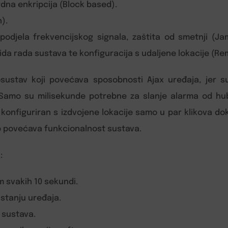
rdna enkripcija (Block based).
).
odjela frekvencijskog signala, zaštita od smetnji (Ja
kida rada sustava te konfiguracija s udaljene lokacije (R
kosustav koji povećava sposobnosti Ajax uređaja, jer s
i. Samo su milisekunde potrebne za slanje alarma od h
 konfiguriran s izdvojene lokacije samo u par klikova do
up povećava funkcionalnost sustava.
:
 svakih 10 sekundi.
 stanju uređaja.
 sustava.