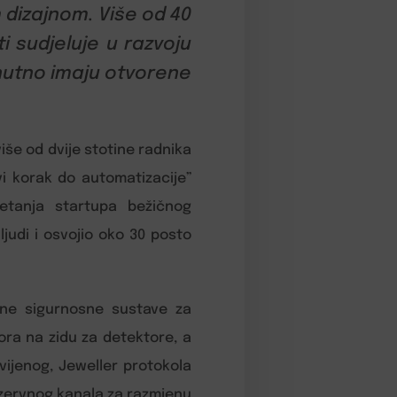
m dizajnom. Više od 40
ti sudjeluje u razvoju
enutno imaju otvorene
iše od dvije stotine radnika
vi korak do automatizacije”
retanja startupa bežičnog
ljudi i osvojio oko 30 posto
čne sigurnosne sustave za
ora na zidu za detektore, a
vijenog, Jeweller protokola
zervnog kanala za razmjenu