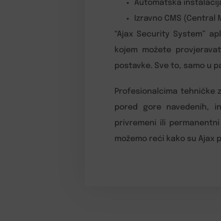
Automatska instalacija
Izravno CMS (Central 
“Ajax Security System” apl
kojem možete provjeravati 
postavke. Sve to, samo u p
Profesionalcima tehničke za
pored gore navedenih, i
privremeni ili permanentni
možemo reći kako su Ajax pro