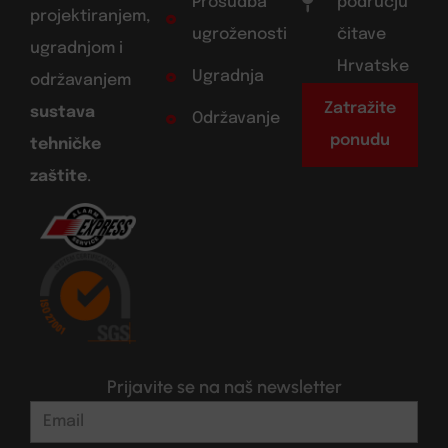
Prosudba
području
projektiranjem,
ugroženosti
čitave
ugradnjom i
Hrvatske
Ugradnja
održavanjem
Zatražite
sustava
Održavanje
ponudu
tehničke
zaštite
.
Prijavite se na naš newsletter