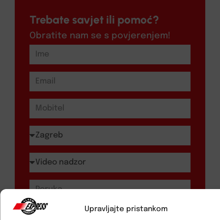
Trebate savjet ili pomoć?
Obratite nam se s povjerenjem!
Upravljajte pristankom