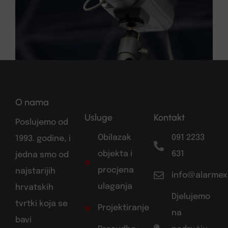
O nama
Usluge
Kontakt
Poslujemo od
Obilazak
091 2233
1993. godine, i
objekta i
631
jedna smo od
procjena
najstarijih
info@alarmex
ulaganja
hrvatskih
Djelujemo
tvrtki koja se
Projektiranje
na
bavi