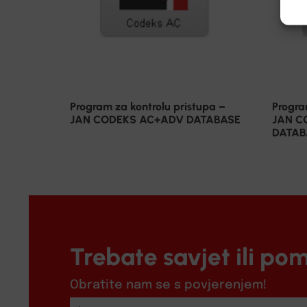
Program za kontrolu pristupa –
Progra
JAN CODEKS AC+ADV DATABASE
JAN C
DATAB
Trebate savjet ili po
Obratite nam se s povjerenjem!