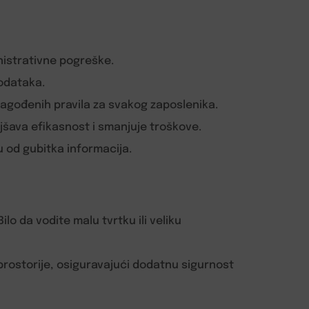
nistrativne pogreške.
podataka.
lagođenih pravila za svakog zaposlenika.
šava efikasnost i smanjuje troškove.
 od gubitka informacija.
lo da vodite malu tvrtku ili veliku
rostorije, osiguravajući dodatnu sigurnost