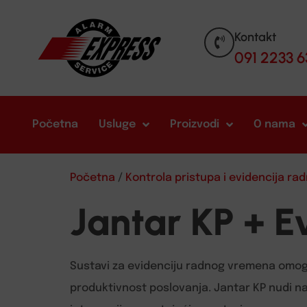
Kontakt
091 2233 6
Početna
Usluge
Proizvodi
O nama
Početna
/
Kontrola pristupa i evidencija r
Jantar KP + E
Sustavi za evidenciju radnog vremena omogu
produktivnost poslovanja. Jantar KP nudi n