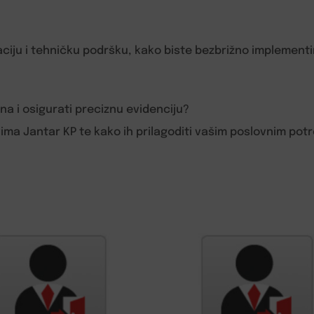
laciju i tehničku podršku, kako biste bezbrižno implement
na i osigurati preciznu evidenciju?
vima Jantar KP te kako ih prilagoditi vašim poslovnim po