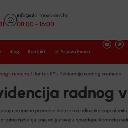
info@alarmexpress.hr
31
08:00 - 16:00
Blog
Kontakt
Prijava kvara
adnog vremena
/ Jantar KP + Evidencija radnog vremena
videncija radnog
ćuju precizno praćenje dolazaka i odlazaka zaposlenika,
apredna rješenja koja osiguravaju pouzdanu kontrolu rad