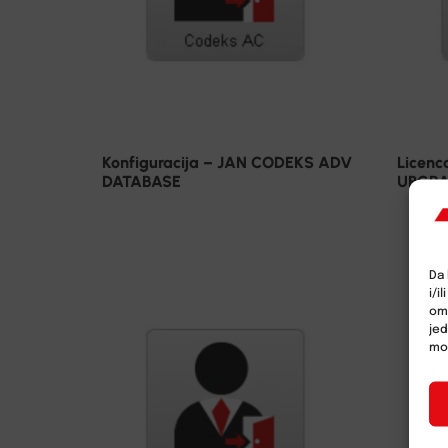
Konfiguracija – JAN CODEKS ADV
Licen
DATABASE
UPGR
Da 
i/i
omo
jed
mož