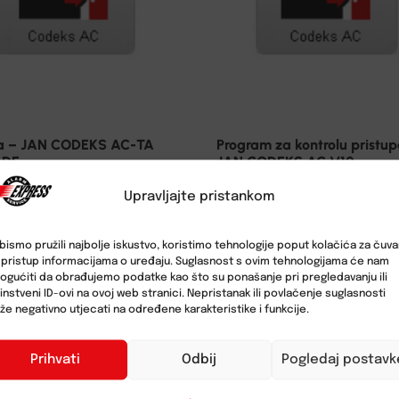
ca – JAN CODEKS AC-TA
Program za kontrolu pristup
ADE
JAN CODEKS AC V10
Upravljajte pristankom
bismo pružili najbolje iskustvo, koristimo tehnologije poput kolačića za čuva
li pristup informacijama o uređaju. Suglasnost s ovim tehnologijama će nam
gućiti da obrađujemo podatke kao što su ponašanje pri pregledavanju ili
instveni ID-ovi na ovoj web stranici. Nepristanak ili povlačenje suglasnosti
e negativno utjecati na određene karakteristike i funkcije.
Prihvati
Odbij
Pogledaj postavk