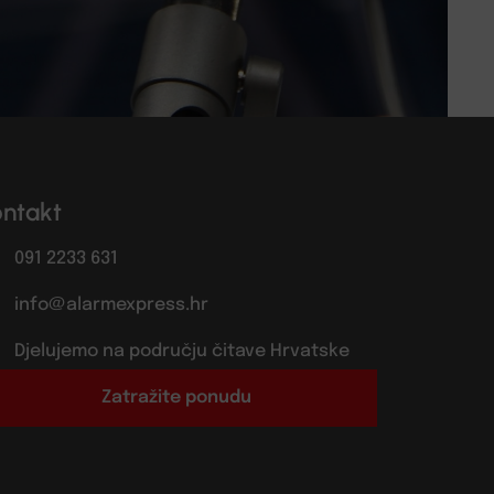
ontakt
091 2233 631
info@alarmexpress.hr
Djelujemo na području čitave Hrvatske
Zatražite ponudu