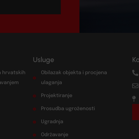
Usluge
K
h hrvatskih
Obilazak objekta i procjena
žavanjem
ulaganja
Projektiranje
Prosudba ugroženosti
Ugradnja
Održavanje