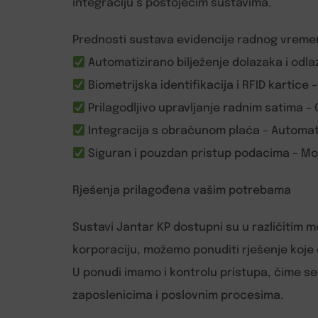
integraciju s postojećim sustavima.
Prednosti sustava evidencije radnog vreme
Automatizirano bilježenje dolazaka i odla
Biometrijska identifikacija i RFID kartic
Prilagodljivo upravljanje radnim satima 
Integracija s obračunom plaća – Automats
Siguran i pouzdan pristup podacima – Mo
Rješenja prilagođena vašim potrebama
Sustavi Jantar KP dostupni su u različitim mo
korporaciju, možemo ponuditi rješenje koje 
U ponudi imamo i kontrolu pristupa, čime s
zaposlenicima i poslovnim procesima.