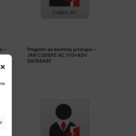
a –
Program za kontrolu pristupa –
JAN CODEKS AC V10+ADV
DATABASE
nje
e