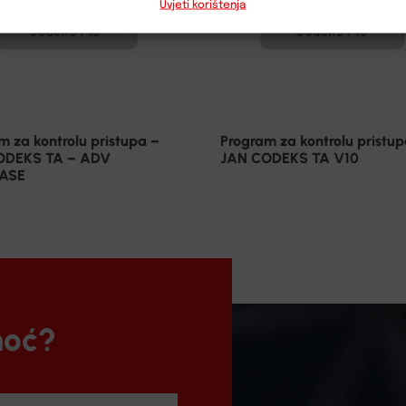
Uvjeti korištenja
m za kontrolu pristupa –
Program za kontrolu pristup
ODEKS TA – ADV
JAN CODEKS TA V10
ASE
moć?