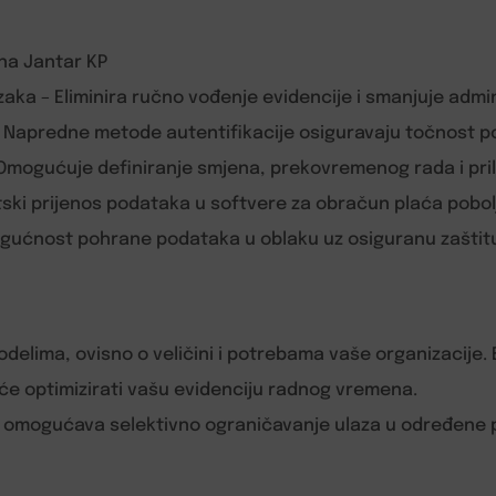
na Jantar KP
zaka – Eliminira ručno vođenje evidencije i smanjuje admi
e – Napredne metode autentifikacije osiguravaju točnost 
– Omogućuje definiranje smjena, prekovremenog rada i pri
ki prijenos podataka u softvere za obračun plaća pobolj
gućnost pohrane podataka u oblaku uz osiguranu zaštitu
delima, ovisno o veličini i potrebama vaše organizacije. Bi
će optimizirati vašu evidenciju radnog vremena.
e omogućava selektivno ograničavanje ulaza u određene p