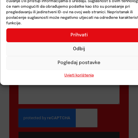
čuvanje i/ili pristup informacijama o uređaju. Suglasnost s ovim tehnolo
će nam omogućiti da obrađujemo podatke kao što su ponašanje pri
pregledavanju ili jedinstveni ID-ovi na ovoj web stranici. Nepristanak ili
povlačenje suglasnosti može negativno utjecati na određene karakterist
funkcije.
Prihvati
Odbij
Pogledaj postavke
Uvjeti korištenja