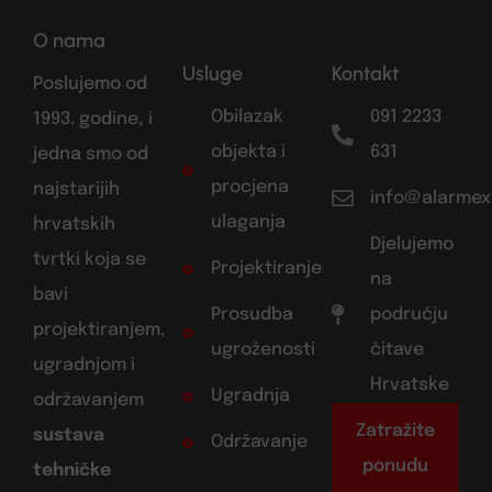
O nama
Usluge
Kontakt
Poslujemo od
Obilazak
091 2233
1993. godine, i
objekta i
631
jedna smo od
procjena
najstarijih
info@alarmex
ulaganja
hrvatskih
Djelujemo
tvrtki koja se
Projektiranje
na
bavi
Prosudba
području
projektiranjem,
ugroženosti
čitave
ugradnjom i
Hrvatske
Ugradnja
održavanjem
Zatražite
sustava
Održavanje
ponudu
tehničke