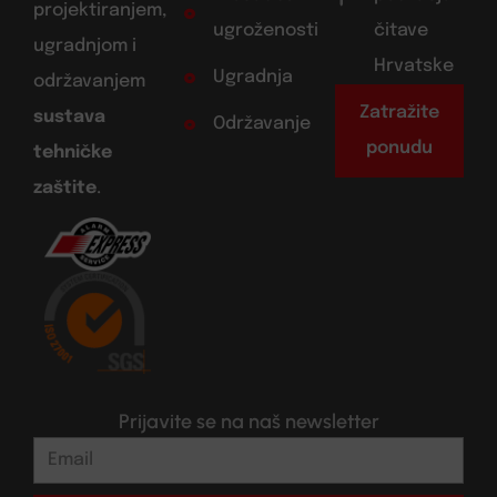
projektiranjem,
ugroženosti
čitave
ugradnjom i
Hrvatske
Ugradnja
održavanjem
Zatražite
sustava
Održavanje
ponudu
tehničke
zaštite
.
Prijavite se na naš newsletter