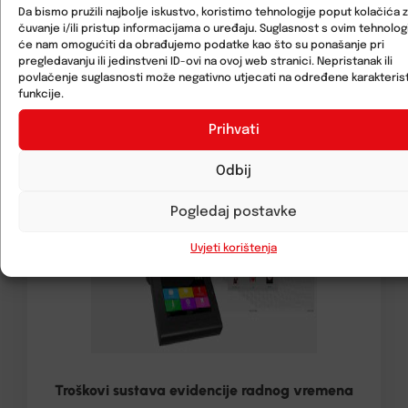
Da bismo pružili najbolje iskustvo, koristimo tehnologije poput kolačića 
trenutnom statusu svakog zaposlenika,
čuvanje i/ili pristup informacijama o uređaju. Suglasnost s ovim tehnolo
kao i podatke vezane uz evidentirani broj
će nam omogućiti da obrađujemo podatke kao što su ponašanje pri
pregledavanju ili jedinstveni ID-ovi na ovoj web stranici. Nepristanak ili
radnih sati, što značajno olakšava
povlačenje suglasnosti može negativno utjecati na određene karakterist
funkcije.
planiranje i provedbu poslovnih
Prihvati
projekata, obračun plaća i sl.
Odbij
Pogledaj postavke
Uvjeti korištenja
Troškovi sustava evidencije radnog vremena