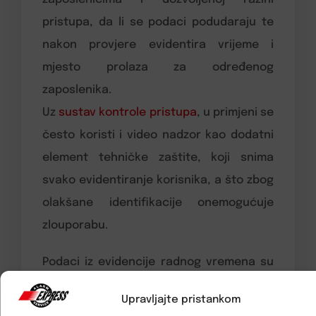
pristupa, da li se podaci podudaraju te
nakon provjere evidentira vrijeme i
mjesto prolaza za određenog
zaposlenika.
Uz
sustav kontrole pristupa
, u primjeni se
često koristi i video nadzor kao dodatni
element tehničke zaštite, koji snima
svako evidentiranje korisnika, a što zbog
olakšane identifikacije onemogućuje
zlouporabu.
Podaci iz evidencije radnog vremena su
najvjerodostojniji, te menadžmentu
Upravljajte pristankom
ljudskih potencijala pružaju uvid o