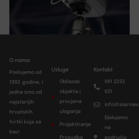
O nama
Usluge
Kontakt
Poslujemo od
Obilazak
091 2233
1993. godine, i
objekta i
631
jedna smo od
procjena
najstarijih
info@alarmex
ulaganja
hrvatskih
Djelujemo
tvrtki koja se
Projektiranje
na
bavi
Prosudba
području