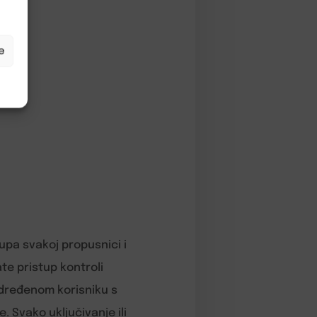
e
upa svakoj propusnici i
te pristup kontroli
određenom korisniku s
. Svako uključivanje ili