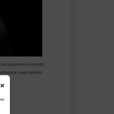
a propusnica ili oznaka
sustavima u europskim
nje