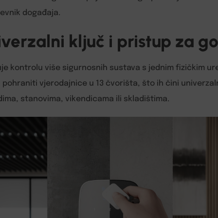
dnevnik događaja.
verzalni ključ i pristup za g
 kontrolu više sigurnosnih sustava s jednim fizičkim u
pohraniti vjerodajnice u 13 čvorišta, što ih čini univerza
ima, stanovima, vikendicama ili skladištima.