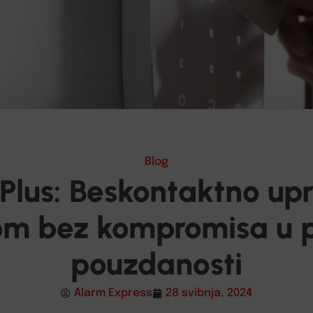
Blog
Plus: Beskontaktno upr
om bez kompromisa u 
pouzdanosti
Alarm Express
28 svibnja, 2024