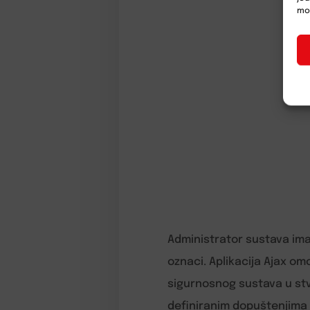
mož
Administrator sustava ima
oznaci. Aplikacija Ajax om
sigurnosnog sustava u stv
definiranim dopuštenjima z