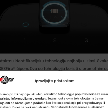
taktnu identifikacijsku tehnologiju najbolju u klasi. Svak
 DESFire® čipom. Ova se tehnologija koristi u prometnim 
om pristupnom sustavu.
Upravljajte pristankom
bismo pružili najbolje iskustvo, koristimo tehnologije poput kolačića za čuva
li pristup informacijama o uređaju. Suglasnost s ovim tehnologijama će nam
gućiti da obrađujemo podatke kao što su ponašanje pri pregledavanju ili
instveni ID-ovi na ovoj web stranici. Nepristanak ili povlačenje suglasnosti