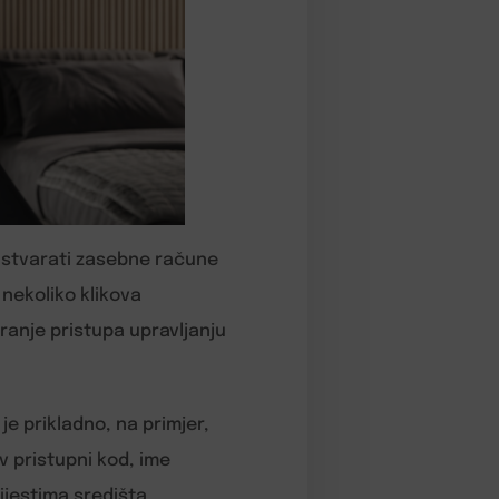
e stvarati zasebne račune
 nekoliko klikova
iranje pristupa upravljanju
e prikladno, na primjer,
v pristupni kod, ime
vijestima središta.