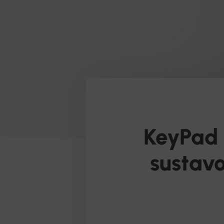
KeyPad 
sustav