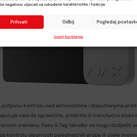
e negativno utjecati na određene karakteristike i funkcije.
Prihvati
Odbij
Pogledaj postavk
Uvjeti korištenja
 potpunu kontrolu nad aktivnostima i dopuštenjima prist
ogućuje vam da ograničite, proširite ili trenutačno blokira
arnom vremenu. Pass ili Tag također se mogu dodijeliti 
a kontrolu sigurnosti pojedinačnih grupa ili cijele imovine