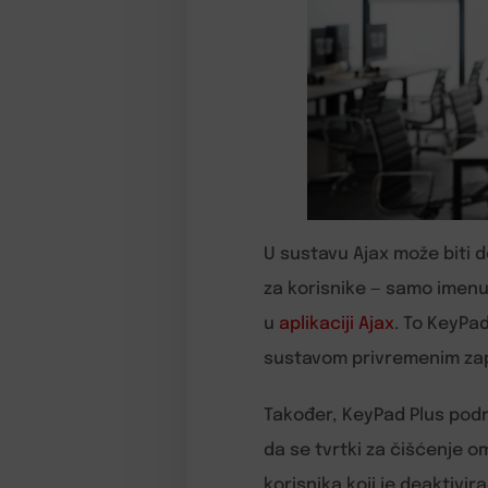
U sustavu Ajax može biti 
za korisnike — samo imenuj
u
aplikaciji Ajax
. To KeyPad
sustavom privremenim zap
Također, KeyPad Plus podr
da se tvrtki za čišćenje o
korisnika koji je deaktivir