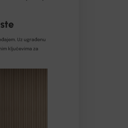
oste
ređajem. Uz ugrađenu
lnim ključevima za