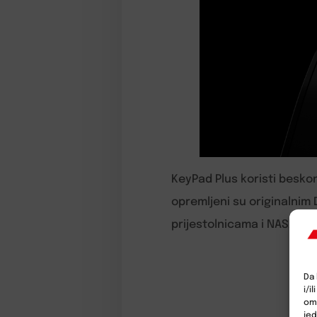
KeyPad Plus koristi beskon
opremljeni su originalnim
prijestolnicama i NASA-in
Da 
i/i
omo
jed