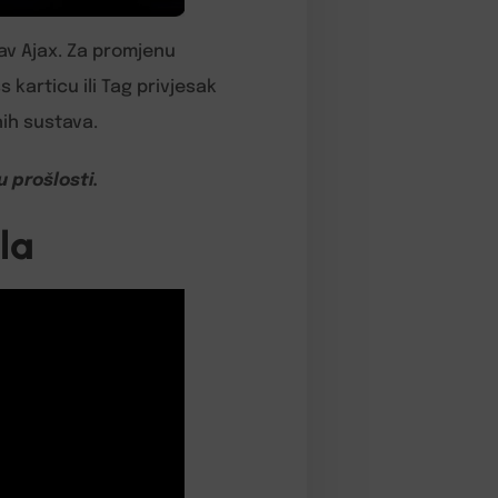
tav Ajax. Za promjenu
 karticu ili Tag privjesak
nih sustava.
u prošlosti.
la