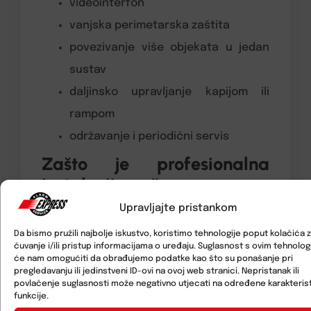
videointerfon
vanjska perimetarska zaštita
povezivanje više objekata u jedan
sustav
daljinsko upravljanje kapijom ili
rampom
održavanje i periodični servis
Zašto je profesionalna
instalacija važna
Upravljajte pristankom
Kod sigurnosnog rješenja za kuću nije
Da bismo pružili najbolje iskustvo, koristimo tehnologije poput kolačića 
presudna samo oprema.
Instalacija
čuvanje i/ili pristup informacijama o uređaju. Suglasnost s ovim tehnolo
će nam omogućiti da obrađujemo podatke kao što su ponašanje pri
određuje hoće li sustav raditi pouzdano
pregledavanju ili jedinstveni ID-ovi na ovoj web stranici. Nepristanak ili
kada je to najpotrebnije. Loše
povlačenje suglasnosti može negativno utjecati na određene karakterist
funkcije.
postavljena kamera može imati mrtvi kut,