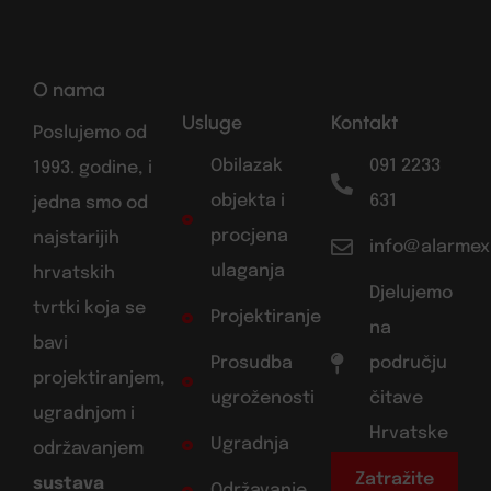
O nama
Usluge
Kontakt
Poslujemo od
Obilazak
091 2233
1993. godine, i
objekta i
631
jedna smo od
procjena
najstarijih
info@alarmex
ulaganja
hrvatskih
Djelujemo
tvrtki koja se
Projektiranje
na
bavi
Prosudba
području
projektiranjem,
ugroženosti
čitave
ugradnjom i
Hrvatske
Ugradnja
održavanjem
Zatražite
sustava
Održavanje