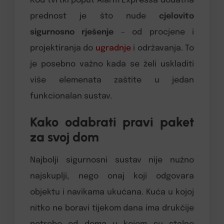
Kod tvrtki poput Alarm Expressa dodatna
prednost je što nude
cjelovito
sigurnosno rješenje
– od procjene i
projektiranja do
ugradnje
i održavanja. To
je posebno važno kada se želi uskladiti
više elemenata zaštite u jedan
funkcionalan sustav.
Kako odabrati pravi paket
za svoj dom
Najbolji sigurnosni sustav nije nužno
najskuplji, nego onaj koji odgovara
objektu i navikama ukućana. Kuća u kojoj
nitko ne boravi tijekom dana ima drukčije