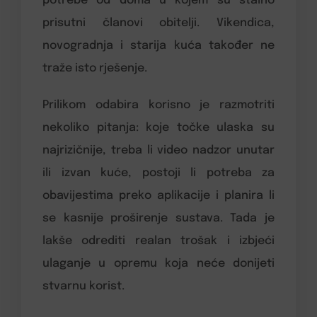
potrebe od doma u kojem su stalno
prisutni članovi obitelji. Vikendica,
novogradnja i starija kuća također ne
traže isto rješenje.
Prilikom odabira korisno je razmotriti
nekoliko pitanja: koje točke ulaska su
najrizičnije, treba li video nadzor unutar
ili izvan kuće, postoji li potreba za
obavijestima preko aplikacije i planira li
se kasnije proširenje sustava. Tada je
lakše odrediti realan trošak i izbjeći
ulaganje u opremu koja neće donijeti
stvarnu korist.