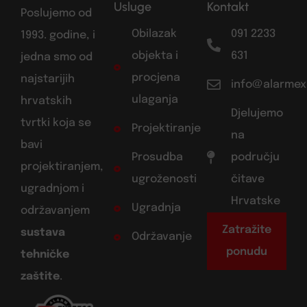
Usluge
Kontakt
Poslujemo od
Obilazak
091 2233
1993. godine, i
objekta i
631
jedna smo od
procjena
najstarijih
info@alarmex
ulaganja
hrvatskih
Djelujemo
tvrtki koja se
Projektiranje
na
bavi
Prosudba
području
projektiranjem,
ugroženosti
čitave
ugradnjom i
Hrvatske
Ugradnja
održavanjem
Zatražite
sustava
Održavanje
ponudu
tehničke
zaštite
.