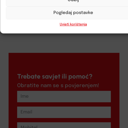
Odbij
Alarmna centrala AJAX FIBRA HUB HYBRID 2G
Pogledaj postavke
BL / WH
Uvjeti korištenja
Trebate savjet ili pomoć?
Obratite nam se s povjerenjem!