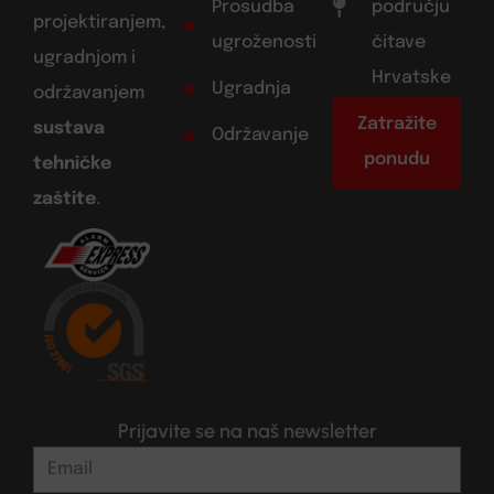
Prosudba
području
projektiranjem,
ugroženosti
čitave
ugradnjom i
Hrvatske
Ugradnja
održavanjem
Zatražite
sustava
Održavanje
ponudu
tehničke
zaštite
.
Prijavite se na naš newsletter