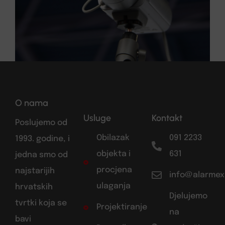
O nama
Usluge
Kontakt
Poslujemo od
Obilazak
091 2233
1993. godine, i
objekta i
631
jedna smo od
procjena
najstarijih
info@alarmex
ulaganja
hrvatskih
Djelujemo
tvrtki koja se
Projektiranje
na
bavi