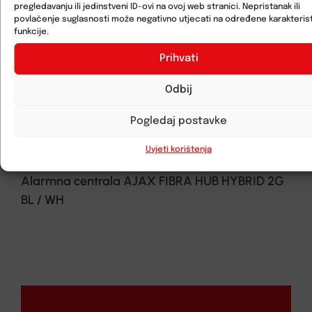
pregledavanju ili jedinstveni ID-ovi na ovoj web stranici. Nepristanak ili
povlačenje suglasnosti može negativno utjecati na određene karakterist
funkcije.
Prihvati
Odbij
Pogledaj postavke
Uvjeti korištenja
Alarmna centrala AJAX FIBRA HUB HYBRID 2G
BL / WH