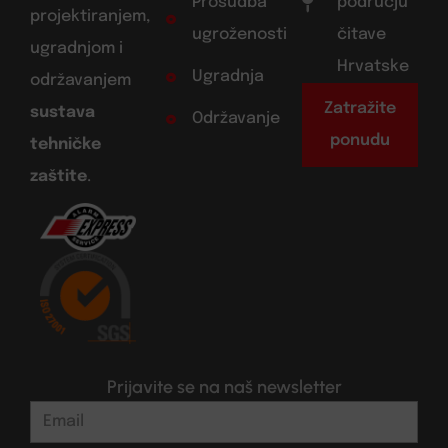
Prosudba
području
projektiranjem,
ugroženosti
čitave
ugradnjom i
Hrvatske
Ugradnja
održavanjem
Zatražite
sustava
Održavanje
ponudu
tehničke
zaštite
.
Prijavite se na naš newsletter