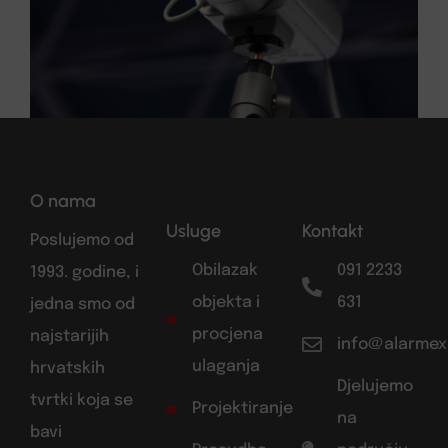
O nama
Usluge
Kontakt
Poslujemo od
Obilazak
091 2233
1993. godine, i
objekta i
631
jedna smo od
procjena
najstarijih
info@alarmex
ulaganja
hrvatskih
Djelujemo
tvrtki koja se
Projektiranje
na
bavi