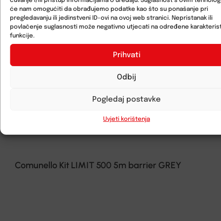
čuvanje i/ili pristup informacijama o uređaju. Suglasnost s ovim tehnolo
će nam omogućiti da obrađujemo podatke kao što su ponašanje pri
pregledavanju ili jedinstveni ID-ovi na ovoj web stranici. Nepristanak ili
povlačenje suglasnosti može negativno utjecati na određene karakterist
funkcije.
Prihvati
Odbij
Pogledaj postavke
Uvjeti korištenja
Comunello Kit LIMIT 500 5m barrier GREY