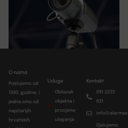
O nama
Usluge
Kontakt
Poslujemo od
Obilazak
091 2233
1993. godine, i
objekta i
631
jedna smo od
procjena
najstarijih
info@alarmex
ulaganja
hrvatskih
Djelujemo