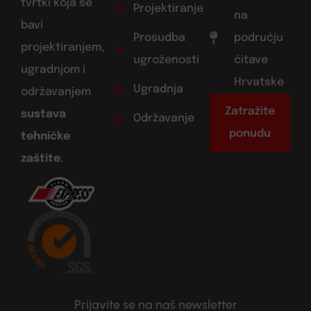
tvrtki koja se
Projektiranje
na
bavi
Prosudba
području
projektiranjem,
ugroženosti
čitave
ugradnjom i
Hrvatske
Ugradnja
održavanjem
Zatražite
sustava
Održavanje
ponudu
tehničke
zaštite
.
Prijavite se na naš newsletter