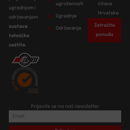
ugroženosti
čitave
ugradnjom i
Hrvatske
Ugradnja
održavanjem
Zatražite
sustava
Održavanje
ponudu
tehničke
zaštite
.
Prijavite se na naš newsletter