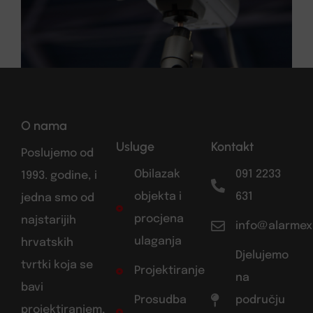
O nama
Usluge
Kontakt
Poslujemo od
Obilazak
091 2233
1993. godine, i
objekta i
631
jedna smo od
procjena
najstarijih
info@alarmex
ulaganja
hrvatskih
Djelujemo
tvrtki koja se
Projektiranje
na
bavi
Prosudba
području
projektiranjem,