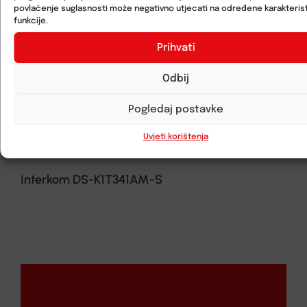
povlačenje suglasnosti može negativno utjecati na određene karakterist
funkcije.
Prihvati
Odbij
Pogledaj postavke
Uvjeti korištenja
Interkom DS-K1T341AM-S