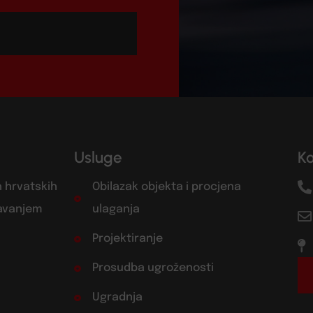
Usluge
K
h hrvatskih
Obilazak objekta i procjena
žavanjem
ulaganja
Projektiranje
Prosudba ugroženosti
Ugradnja