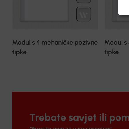
Modul s 4 mehaničke pozivne
Modul s
tipke
tipke
Trebate savjet ili po