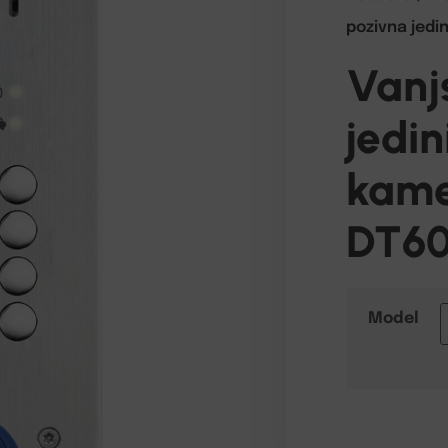
pozivna jedi
Vanj
jedin
kame
DT60
Model