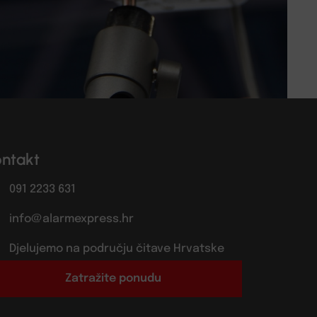
ontakt
091 2233 631
info@alarmexpress.hr
Djelujemo na području čitave Hrvatske
Zatražite ponudu