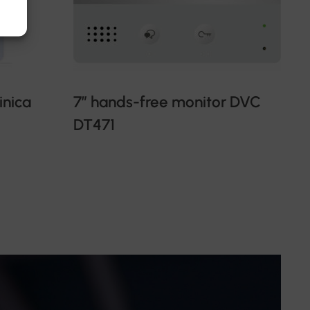
inica
7” hands-free monitor DVC
DT471