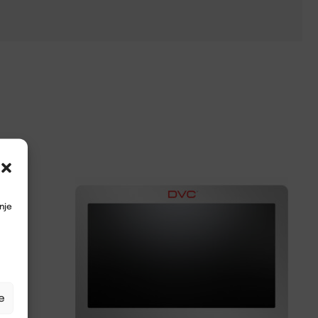
nje
e