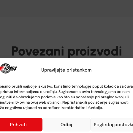
Povezani proizvodi
Upravljajte pristankom
bismo pružili najbolje iskustvo, koristimo tehnologije poput kolačića za čuva
li pristup informacijama o uređaju. Suglasnost s ovim tehnologijama će nam
gućiti da obrađujemo podatke kao što su ponašanje pri pregledavanju ili
instveni ID-ovi na ovoj web stranici. Nepristanak ili povlačenje suglasnosti
e negativno utjecati na određene karakteristike i funkcije.
Prihvati
Odbij
Pogledaj postavk