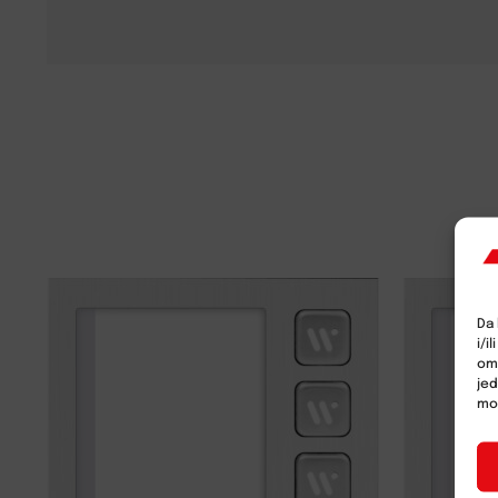
Da 
i/i
omo
jed
mož