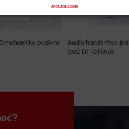
Uvjeti korištenja
 3 mehaničke pozivne
Audio hands-free jed
DVC DT-DJ9A/B
moć?