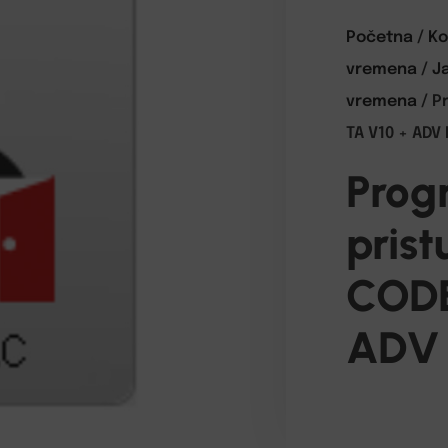
Početna
/
Ko
vremena
/
J
vremena
/ P
TA V10 + ADV
Prog
pris
CODE
ADV