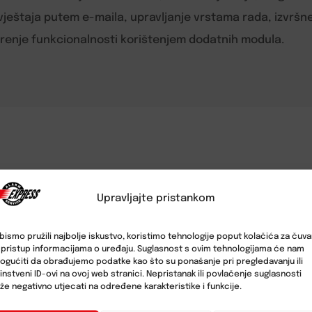
vještaja putem e-maila, upravljanje vrstama rada, izvršne
irenje funkcionalnosti korištenjem dodatnih modula.
Povezani proizvodi
Upravljajte pristankom
bismo pružili najbolje iskustvo, koristimo tehnologije poput kolačića za čuva
li pristup informacijama o uređaju. Suglasnost s ovim tehnologijama će nam
gućiti da obrađujemo podatke kao što su ponašanje pri pregledavanju ili
instveni ID-ovi na ovoj web stranici. Nepristanak ili povlačenje suglasnosti
e negativno utjecati na određene karakteristike i funkcije.