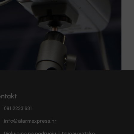
ontakt
091 2233 631
info@alarmexpress.hr
Djelujemo na području čitave Hrvatske