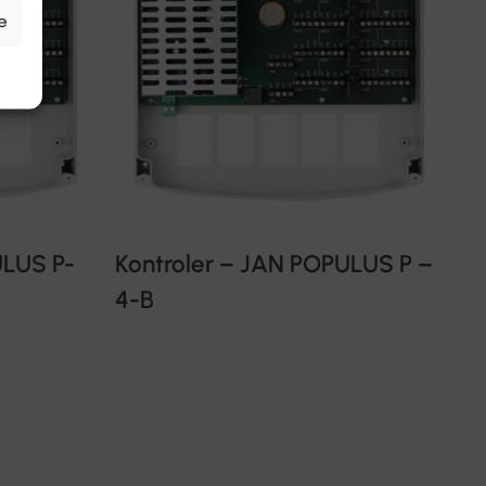
e
ULUS P-
Kontroler – JAN POPULUS P –
4-B