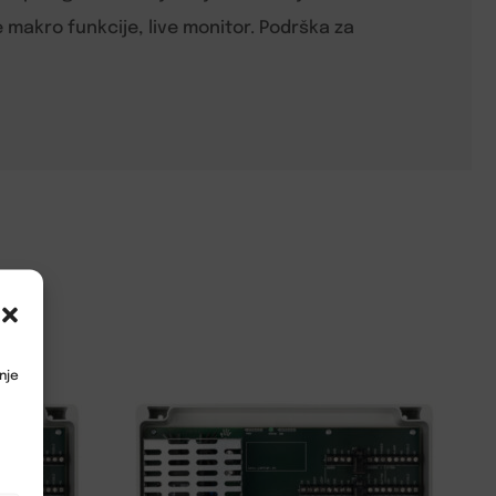
 makro funkcije, live monitor. Podrška za
nje