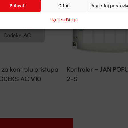
Prihvati
Odbij
Pogledaj postavk
Uvjeti korištenja
za kontrolu pristupa
Kontroler – JAN POP
ODEKS AC V10
2-S