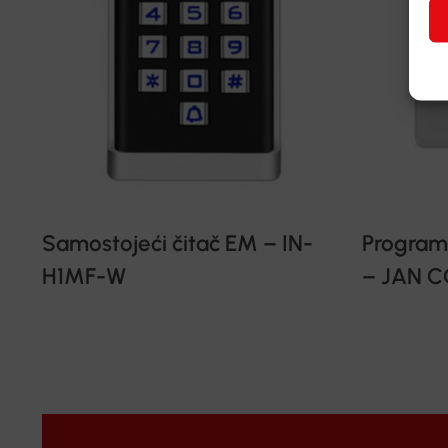
Samostojeći čitač EM – IN-
Program 
H1MF-W
– JAN C