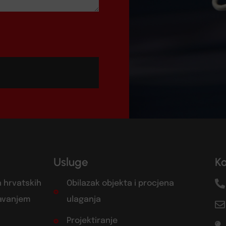
Usluge
K
h hrvatskih
Obilazak objekta i procjena
žavanjem
ulaganja
Projektiranje