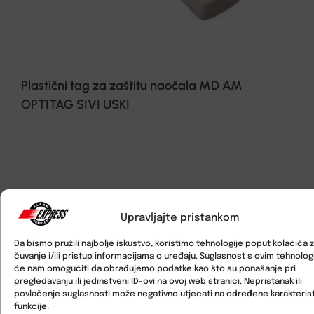
Plastični tag za zaštitu naočala MD AM
OPTITAG SIVI USKI
Upravljajte pristankom
Da bismo pružili najbolje iskustvo, koristimo tehnologije poput kolačića 
čuvanje i/ili pristup informacijama o uređaju. Suglasnost s ovim tehnolo
će nam omogućiti da obrađujemo podatke kao što su ponašanje pri
pregledavanju ili jedinstveni ID-ovi na ovoj web stranici. Nepristanak ili
povlačenje suglasnosti može negativno utjecati na određene karakterist
funkcije.