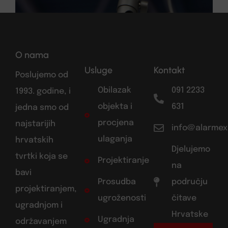
O nama
Usluge
Kontakt
Poslujemo od
Obilazak
091 2233
1993. godine, i
objekta i
631
jedna smo od
procjena
najstarijih
info@alarmex
ulaganja
hrvatskih
Djelujemo
tvrtki koja se
Projektiranje
na
bavi
Prosudba
području
projektiranjem,
ugroženosti
čitave
ugradnjom i
Hrvatske
Ugradnja
održavanjem