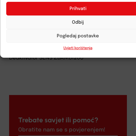
Prihvati
Odbij
Pogledaj postavke
Uvjeti korištenja
Deaktivator SENS ZBAMB1200
Trebate savjet ili pomoć?
Obratite nam se s povjerenjem!