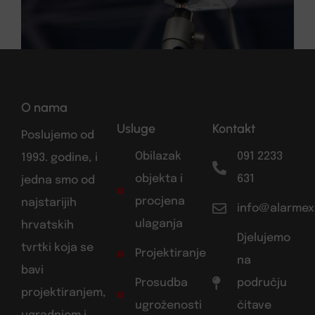
O nama
Usluge
Kontakt
Poslujemo od
Obilazak
091 2233
1993. godine, i
objekta i
631
jedna smo od
procjena
najstarijih
info@alarmex
ulaganja
hrvatskih
Djelujemo
tvrtki koja se
Projektiranje
na
bavi
Prosudba
području
projektiranjem,
ugroženosti
čitave