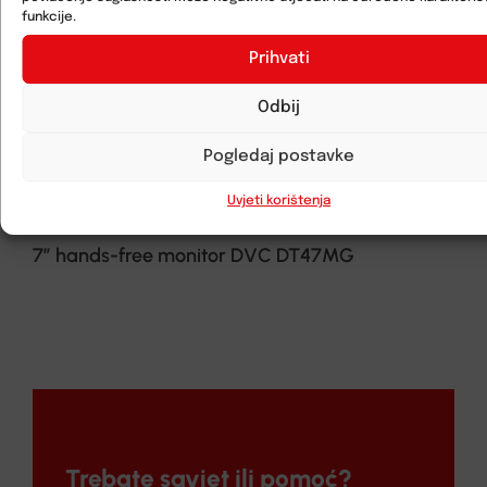
funkcije.
Prihvati
Odbij
Pogledaj postavke
Uvjeti korištenja
7” hands-free monitor DVC DT47MG
Trebate savjet ili pomoć?