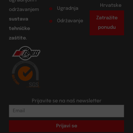
ugradnjom i
Hrvatske
Ugradnja
održavanjem
Zatražite
sustava
Održavanje
ponudu
tehničke
zaštite
.
Prijavite se na naš newsletter
Prijavi se