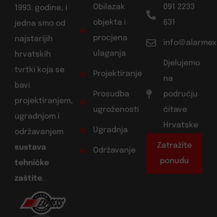
Obilazak
091 2233
1993. godine, i
objekta i
631
jedna smo od
procjena
najstarijih
info@alarmex
ulaganja
hrvatskih
Djelujemo
tvrtki koja se
Projektiranje
na
bavi
Prosudba
području
projektiranjem,
ugroženosti
čitave
ugradnjom i
Hrvatske
Ugradnja
održavanjem
Zatražite
sustava
Održavanje
ponudu
tehničke
zaštite
.