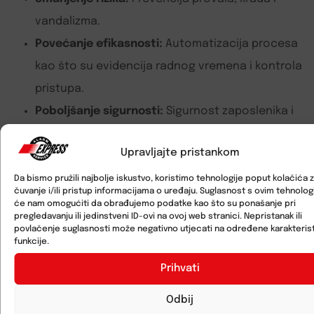
vandalizma.
Povećanje efikasnosti:
Automatizacija procesa
kao što su evidencija radnog vremena i kontrola
pristupa.
Poboljšanje sigurnosti:
Sigurnost zaposlenika i
posjetitelja, posebno u većim poslovnim
Upravljajte pristankom
kompleksima.
Zašto odabrati Alarm Express?
Da bismo pružili najbolje iskustvo, koristimo tehnologije poput kolačića 
čuvanje i/ili pristup informacijama o uređaju. Suglasnost s ovim tehnolo
će nam omogućiti da obrađujemo podatke kao što su ponašanje pri
S našim stručnim timom i vrhunskom opremom
pregledavanju ili jedinstveni ID-ovi na ovoj web stranici. Nepristanak ili
povlačenje suglasnosti može negativno utjecati na određene karakterist
renomiranih proizvođača, pružamo cjelovita
funkcije.
sigurnosna rješenja prilagođena potrebama vašeg
Prihvati
poslovanja. Od savjetovanja i projektiranja do
Odbij
instalacije i održavanja, osiguravamo maksimalnu