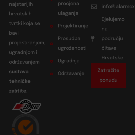
procjena
najstarijih
info@alarmex
ulaganja
hrvatskih
Djelujemo
tvrtki koja se
Projektiranje
na
bavi
Prosudba
području
projektiranjem,
ugroženosti
čitave
ugradnjom i
Hrvatske
Ugradnja
održavanjem
Zatražite
sustava
Održavanje
ponudu
tehničke
zaštite
.