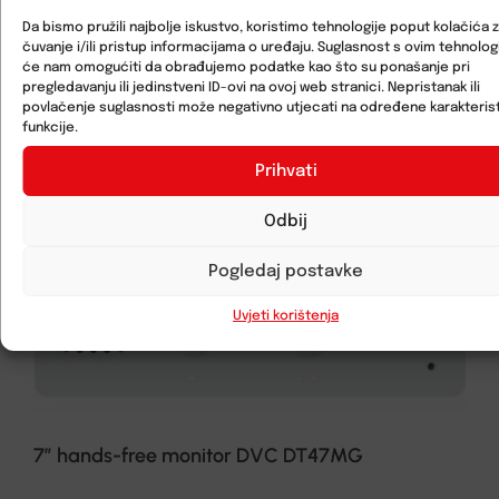
Da bismo pružili najbolje iskustvo, koristimo tehnologije poput kolačića 
čuvanje i/ili pristup informacijama o uređaju. Suglasnost s ovim tehnolo
će nam omogućiti da obrađujemo podatke kao što su ponašanje pri
pregledavanju ili jedinstveni ID-ovi na ovoj web stranici. Nepristanak ili
povlačenje suglasnosti može negativno utjecati na određene karakterist
funkcije.
Prihvati
Odbij
Pogledaj postavke
Uvjeti korištenja
7” hands-free monitor DVC DT47MG