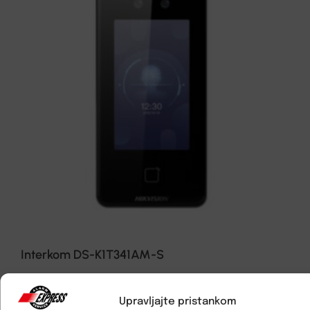
Interkom DS-K1T341AM-S
Upravljajte pristankom