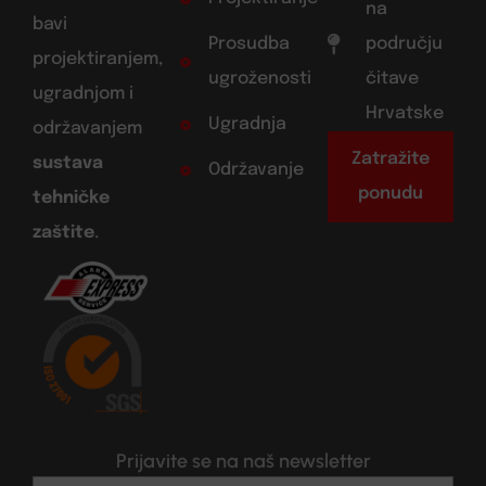
na
bavi
Prosudba
području
projektiranjem,
ugroženosti
čitave
ugradnjom i
Hrvatske
Ugradnja
održavanjem
Zatražite
sustava
Održavanje
ponudu
tehničke
zaštite
.
Prijavite se na naš newsletter