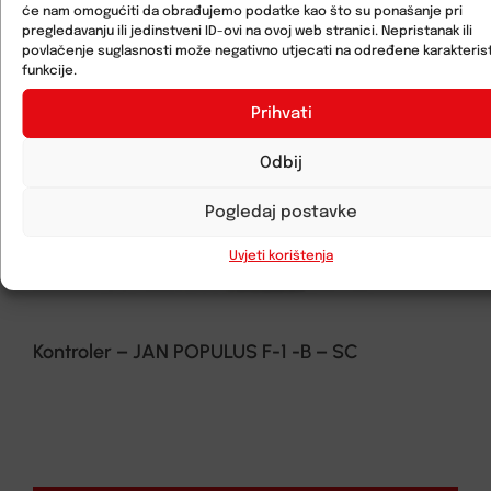
će nam omogućiti da obrađujemo podatke kao što su ponašanje pri
pregledavanju ili jedinstveni ID-ovi na ovoj web stranici. Nepristanak ili
povlačenje suglasnosti može negativno utjecati na određene karakterist
funkcije.
Prihvati
Odbij
Pogledaj postavke
Uvjeti korištenja
Kontroler – JAN POPULUS F-1 -B – SC