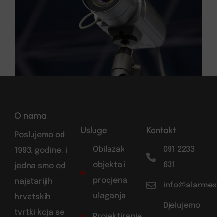
O nama
Usluge
Kontakt
Poslujemo od
Obilazak
091 2233
1993. godine, i
objekta i
631
jedna smo od
procjena
najstarijih
info@alarmex
ulaganja
hrvatskih
Djelujemo
tvrtki koja se
Projektiranje