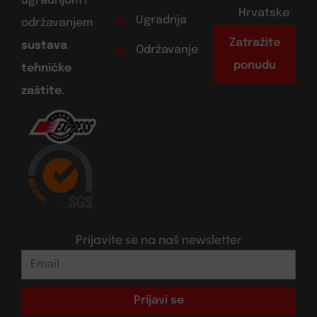
ugradnjom i
Hrvatske
Ugradnja
održavanjem
Zatražite
sustava
Održavanje
ponudu
tehničke
zaštite
.
Prijavite se na naš newsletter
Prijavi se