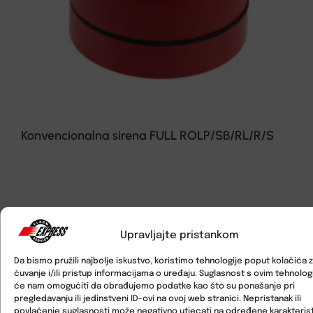
Konvencionalna sirena FULL ROLP/SB/RL/R/S
Upravljajte pristankom
Da bismo pružili najbolje iskustvo, koristimo tehnologije poput kolačića 
čuvanje i/ili pristup informacijama o uređaju. Suglasnost s ovim tehnolo
će nam omogućiti da obrađujemo podatke kao što su ponašanje pri
pregledavanju ili jedinstveni ID-ovi na ovoj web stranici. Nepristanak ili
povlačenje suglasnosti može negativno utjecati na određene karakterist