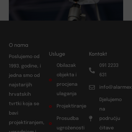
O nama
Usluge
Kontakt
Poslujemo od
Obilazak
091 2233
1993. godine, i
objekta i
631
jedna smo od
procjena
najstarijih
info@alarmex
ulaganja
hrvatskih
Djelujemo
tvrtki koja se
Projektiranje
na
bavi
Prosudba
području
projektiranjem,
ugroženosti
čitave