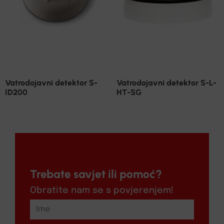
Vatrodojavni detektor S-
Vatrodojavni detektor S-L-
ID200
HT-SG
Trebate savjet ili pomoć?
Obratite nam se s povjerenjem!