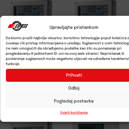
Upravljajte pristankom
Da bismo pružili najbolje iskustvo, koristimo tehnologije poput kolačića 
čuvanje i/ili pristup informacijama o uređaju. Suglasnost s ovim tehnolo
će nam omogućiti da obrađujemo podatke kao što su ponašanje pri
pregledavanju ili jedinstveni ID-ovi na ovoj web stranici. Nepristanak ili
povlačenje suglasnosti može negativno utjecati na određene karakterist
funkcije.
Prihvati
Vatrodojavna centrala S-
Vatrodojavna centrala S-
SMARTLIGHT/G
SMARTLINE 020/2
Odbij
Pogledaj postavke
Uvjeti korištenja