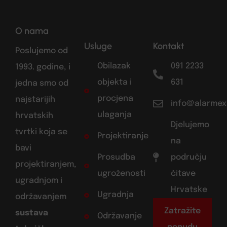
O nama
Usluge
Kontakt
Poslujemo od
Obilazak
091 2233
1993. godine, i
objekta i
631
jedna smo od
procjena
najstarijih
info@alarmex
ulaganja
hrvatskih
Djelujemo
tvrtki koja se
Projektiranje
na
bavi
Prosudba
području
projektiranjem,
ugroženosti
čitave
ugradnjom i
Hrvatske
Ugradnja
održavanjem
Zatražite
sustava
Održavanje