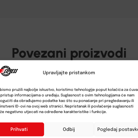
Povezani proizvodi
Upravljajte pristankom
bismo pružili najbolje iskustvo, koristimo tehnologije poput kolačića za čuva
li pristup informacijama o uređaju. Suglasnost s ovim tehnologijama će nam
gućiti da obrađujemo podatke kao što su ponašanje pri pregledavanju ili
instveni ID-ovi na ovoj web stranici. Nepristanak ili povlačenje suglasnosti
e negativno utjecati na određene karakteristike i funkcije.
Prihvati
Odbij
Pogledaj postavk