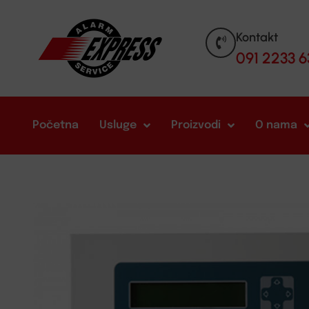
Kontakt
091 2233 6
Početna
Usluge
Proizvodi
O nama