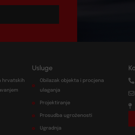
Usluge
K
h hrvatskih
Obilazak objekta i procjena
žavanjem
ulaganja
Projektiranje
Prosudba ugroženosti
Ugradnja