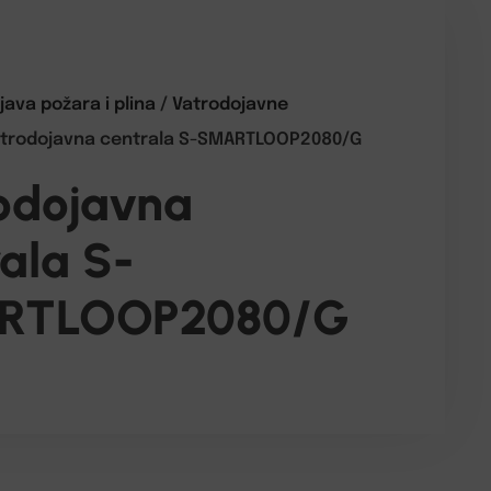
java požara i plina
/
Vatrodojavne
atrodojavna centrala S-SMARTLOOP2080/G
odojavna
ala S-
RTLOOP2080/G