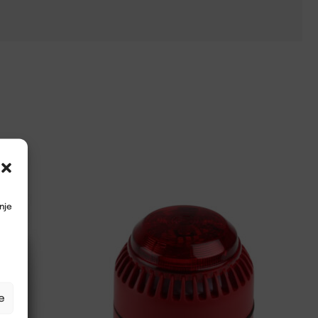
nje
e