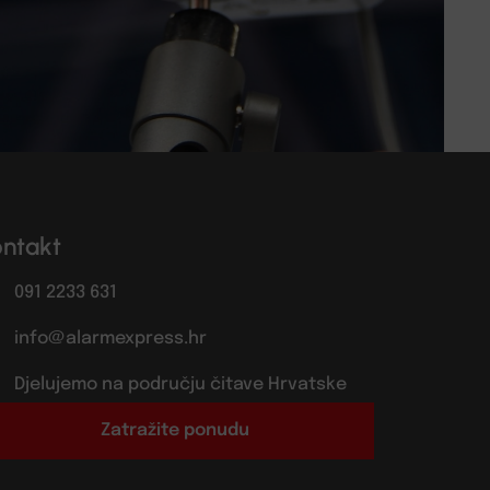
ontakt
091 2233 631
info@alarmexpress.hr
Djelujemo na području čitave Hrvatske
Zatražite ponudu