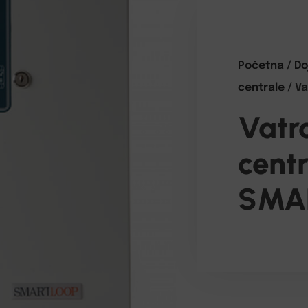
Početna
/
Do
centrale
/ V
Vatr
centr
SMA