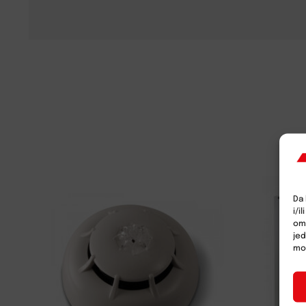
Da 
i/i
omo
jed
mož