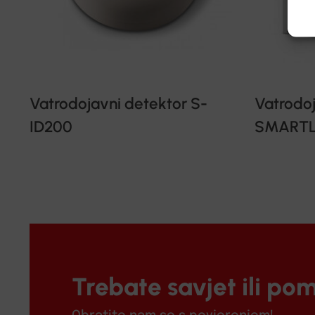
Vatrodojavni detektor S-
Vatrodoj
ID200
SMARTL
Trebate savjet ili po