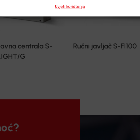
Uvjeti korištenja
avna centrala S-
Ručni javljač S-FI100
IGHT/G
moć?