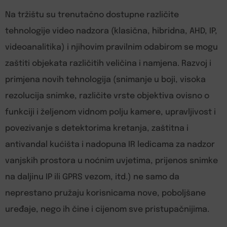
Na tržištu su trenutačno dostupne različite
tehnologije video nadzora (klasična, hibridna, AHD, IP,
videoanalitika) i njihovim pravilnim odabirom se mogu
zaštiti objekata različitih veličina i namjena. Razvoj i
primjena novih tehnologija (snimanje u boji, visoka
rezolucija snimke, različite vrste objektiva ovisno o
funkciji i željenom vidnom polju kamere, upravljivost i
povezivanje s detektorima kretanja, zaštitna i
antivandal kućišta i nadopuna IR ledicama za nadzor
vanjskih prostora u noćnim uvjetima, prijenos snimke
na daljinu IP ili GPRS vezom, itd.) ne samo da
neprestano pružaju korisnicama nove, poboljšane
uređaje, nego ih čine i cijenom sve pristupačnijima.