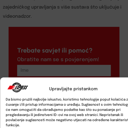
zajedničkog upravljanja s više sustava što uključuje i
videonadzor.
Trebate savjet ili pomoć?
Obratite nam se s povjerenjem!
Upravljajte pristankom
Da bismo pružili najbolje iskustvo, koristimo tehnologije poput kolačića 
čuvanje i/ili pristup informacijama o uređaju. Suglasnost s ovim tehnolo
će nam omogućiti da obrađujemo podatke kao što su ponašanje pri
pregledavanju ili jedinstveni ID-ovi na ovoj web stranici. Nepristanak ili
povlačenje suglasnosti može negativno utjecati na određene karakterist
funkcije.