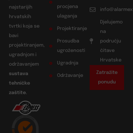
procjena
najstarijih
info@alarmex
ulaganja
hrvatskih
Djelujemo
tvrtki koja se
Projektiranje
na
bavi
Prosudba
području
projektiranjem,
ugroženosti
čitave
ugradnjom i
Hrvatske
Ugradnja
održavanjem
Zatražite
sustava
Održavanje
ponudu
tehničke
zaštite
.