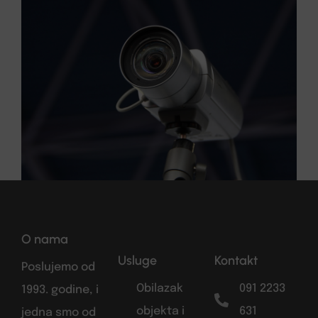
O nama
Usluge
Kontakt
Poslujemo od
Obilazak
091 2233
1993. godine, i
objekta i
631
jedna smo od