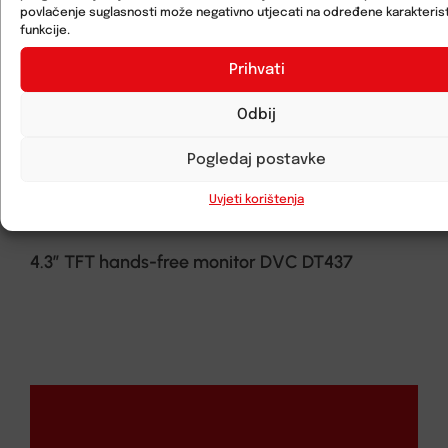
povlačenje suglasnosti može negativno utjecati na određene karakterist
funkcije.
Prihvati
Odbij
Pogledaj postavke
Uvjeti korištenja
4.3” TFT hands-free monitor DVC DT437