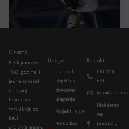
O nama
Usluge
Kontakt
Poslujemo od
Obilazak
091 2233
1993. godine, i
objekta i
631
jedna smo od
procjena
najstarijih
info@alarmex
ulaganja
hrvatskih
Djelujemo
tvrtki koja se
Projektiranje
na
bavi
Prosudba
području
projektiranjem,