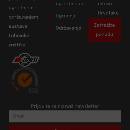
ugroženosti
čitave
ugradnjom i
Hrvatske
Ugradnja
održavanjem
Zatražite
sustava
Održavanje
ponudu
tehničke
zaštite
.
Prijavite se na naš newsletter